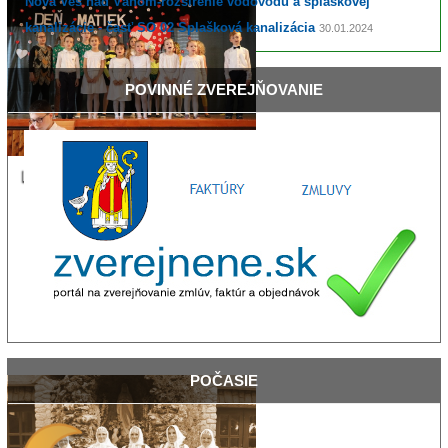
Nová Ves nad Váhom-rozšírenie vodovodu a splaškovej
kanalizácie - časť SO 02 Splašková kanalizácia
30.01.2024
POVINNÉ
ZVEREJŇOVANIE
Deň matiek 2019
POČASIE