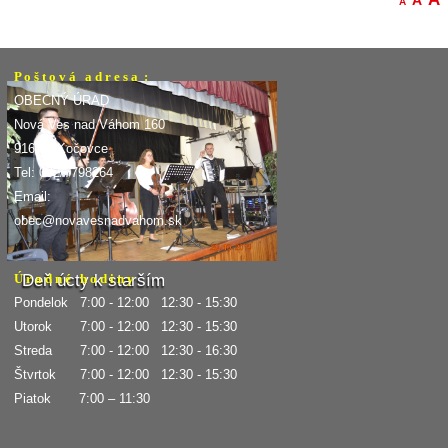
A
A
P o š t o v á a d r e s a :
OBECNÝ ÚRAD
Nová Ves nad Váhom 160
916 31 Kočovce
Tel: 032/7798264
Email:
obec@novavesnadvahom.sk
Deň úcty k starším
Ú r a d n é h o d i n y
Pondelok 7:00 - 12:00 12:30 - 15:30
Utorok 7:00 - 12:00 12:30 - 15:30
Streda 7:00 - 12:00 12:30 - 16:30
Štvrtok 7:00 - 12:00 12:30 - 15:30
Piatok 7:00 – 11:30