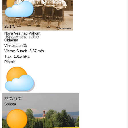
28.1°C
Nová Ves nad Váhom
Krojované retro
Oblačno
Vlhkosť: 53%
Vietor: S rych. 3.37 m/s
Tlak: 1015 hPa
Piatok
22°C/27°C
Sobota