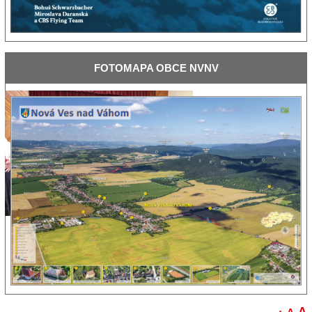
FOTOMAPA
OBCE NVNV
Novanské fašiangy
A