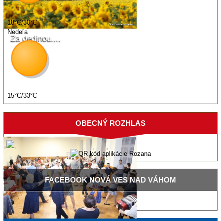
18°C/30°C
Nedeľa
Za dedinou....
15°C/33°C
OBECNÝ
ROZHLAS
FACEBOOK
NOVÁ VES NAD VÁHOM