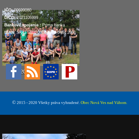
IČO:
00699080
DIČO:
2021105999
Bankové spojenie :
Prima banka
IBAN:
SK42 5600 0000 0058 0464 2001
MDD 2019
©
2015 - 2020 Všetky práva vyhradené.
Obec Nová Ves nad Váhom.