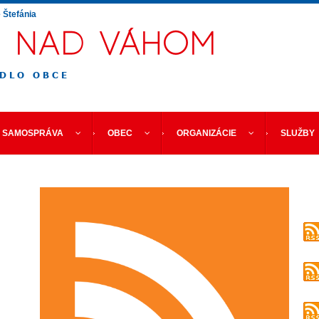
e
Štefánia
SAMOSPRÁVA
OBEC
ORGANIZÁCIE
SLUŽBY