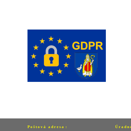
P o š t o v á a d r e s a :
Ú r a d n 