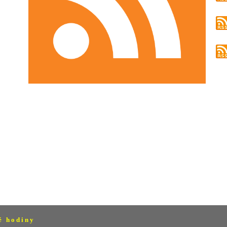
é h o d i n y