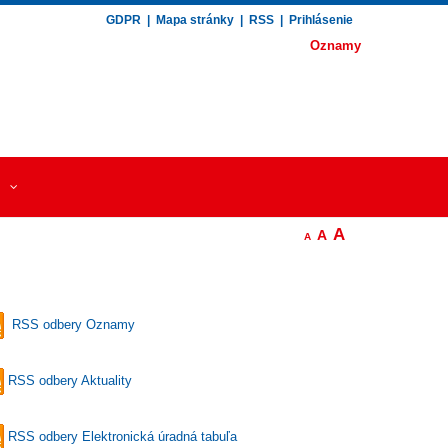
GDPR
|
Mapa stránky
|
RSS
|
Prihlásenie
Oznamy
A
A
A
RSS odbery Oznamy
RSS odbery Aktuality
RSS odbery Elektronická úradná tabuľa