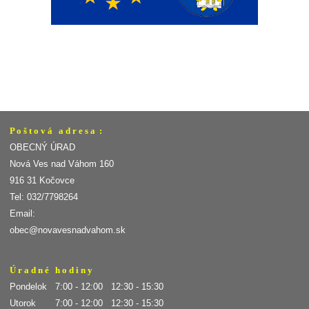
P o š t o v á a d r e s a :
OBECNÝ ÚRAD
Nová Ves nad Váhom 160
916 31 Kočovce
Tel: 032/7798264
Email:
obec@novavesnadvahom.sk
Ú r a d n é h o d i n y
Pondelok 7:00 - 12:00 12:30 - 15:30
Utorok 7:00 - 12:00 12:30 - 15:30