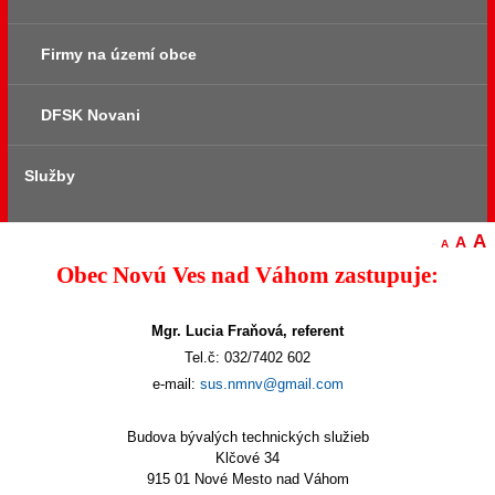
Zmluvy
Fotomapa
Firmy na území obce
Štatút obce
DFSK Novani
Služby
Služby občanom
A
A
A
Obec Novú Ves nad Váhom zastupuje:
Mgr. Lucia Fraňová, referent
Tel.č: 032/7402 602
e-mail:
sus.nmnv@gmail.com
Budova bývalých technických služieb
Klčové 34
915 01 Nové Mesto nad Váhom