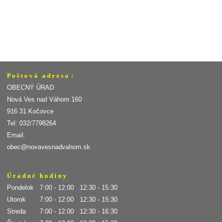
P o š t o v á a d r e s a :
OBECNÝ ÚRAD
Nová Ves nad Váhom 160
916 31 Kočovce
Tel: 032/7798264
Email:
obec@novavesnadvahom.sk
Ú r a d n é h o d i n y
Pondelok 7:00 - 12:00 12:30 - 15:30
Utorok 7:00 - 12:00 12:30 - 15:30
Streda 7:00 - 12:00 12:30 - 16:30