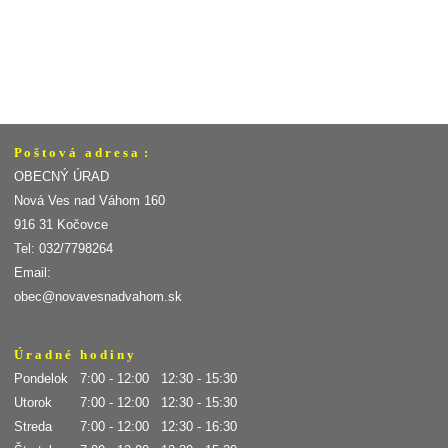
P o š t o v á a d r e s a :
OBECNÝ ÚRAD
Nová Ves nad Váhom 160
916 31 Kočovce
Tel: 032/7798264
Email:
obec@novavesnadvahom.sk
Ú r a d n é h o d i n y
Pondelok 7:00 - 12:00 12:30 - 15:30
Utorok 7:00 - 12:00 12:30 - 15:30
Streda 7:00 - 12:00 12:30 - 16:30