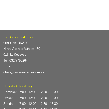
P o š t o v á a d r e s a :
OBECNÝ ÚRAD
Nová Ves nad Váhom 160
916 31 Kočovce
Tel: 032/7798264
Email:
obec@novavesnadvahom.sk
Ú r a d n é h o d i n y
Pondelok 7:00 - 12:00 12:30 - 15:30
Utorok 7:00 - 12:00 12:30 - 15:30
Streda 7:00 - 12:00 12:30 - 16:30