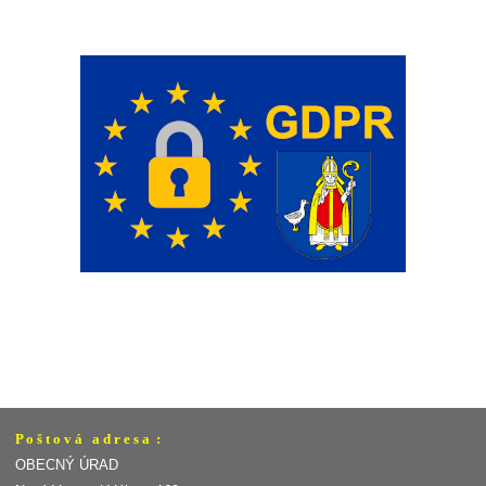
P o š t o v á a d r e s a :
OBECNÝ ÚRAD