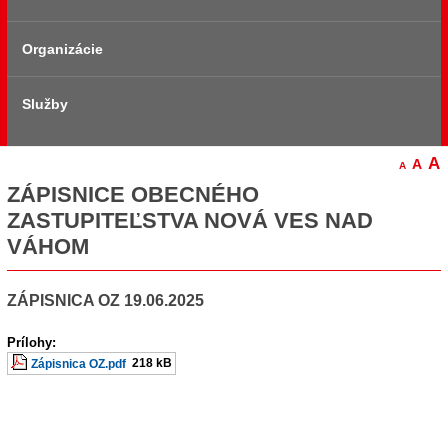
Organizácie
Zmluvy
Základné informácie
Služby
Symboly obce
Stavebný Úrad
Územný plán
DHZ Nová Ves nad Váhom
Služby občanom
A
A
A
ZÁPISNICE OBECNÉHO
História
Farský úrad
ZASTUPITEĽSTVA NOVÁ VES NAD
VÁHOM
Pamiatky
Urbariát Krahuľka
ZÁPISNICA OZ 19.06.2025
Mapa
SFK Nová Ves nad Váhom
Prílohy:
218 kB
Zápisnica OZ.pdf
Fotomapa
Firmy na území obce
Štatút obce
DFSK Novani